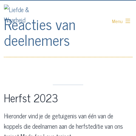
Skip
Liefde
to
Reacties van
Menu
&
content
deelnemers
Waarheid
Herfst 2023
Hieronder vind je de getuigenis van één van de
koppels die deelnamen aan de herfsteditie van ons